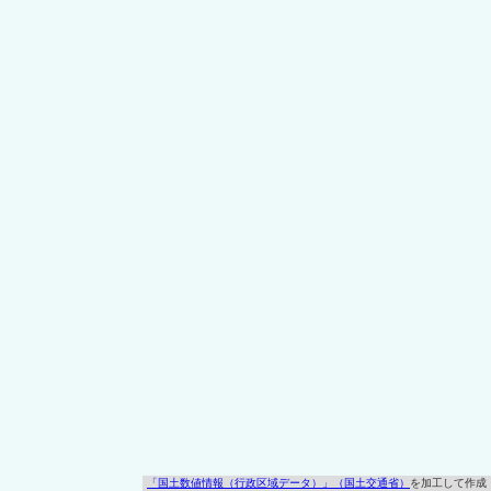
「国土数値情報（行政区域データ）」（国土交通省）
を加工して作成