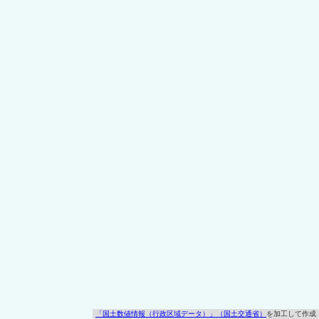
「国土数値情報（行政区域データ）」（国土交通省）
を加工して作成