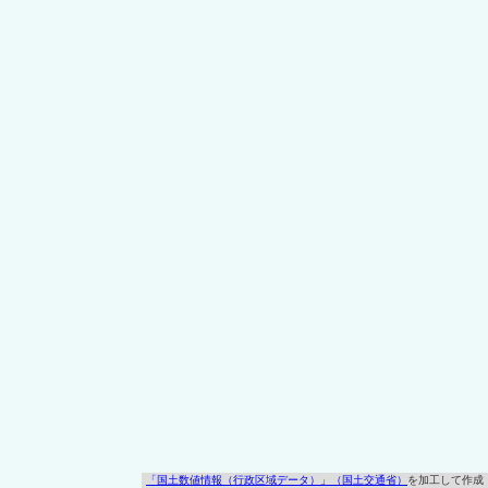
「国土数値情報（行政区域データ）」（国土交通省）
を加工して作成