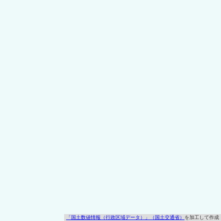
「国土数値情報（行政区域データ）」（国土交通省）
を加工して作成